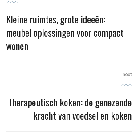
navigatie
Kleine ruimtes, grote ideeën:
Previous
post:
meubel oplossingen voor compact
wonen
next
Therapeutisch koken: de genezende
Next
post:
kracht van voedsel en koken