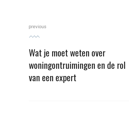
Bericht
previous
navigatie
Wat je moet weten over
Previous
post:
woningontruimingen en de rol
van een expert