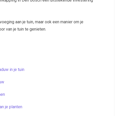
verkapping in Den Bosch een uitstekende investering
evoeging aan je tuin, maar ook een manier om je
oor van je tuin te genieten.
duw in je tuin
ouw
nen
n je planten