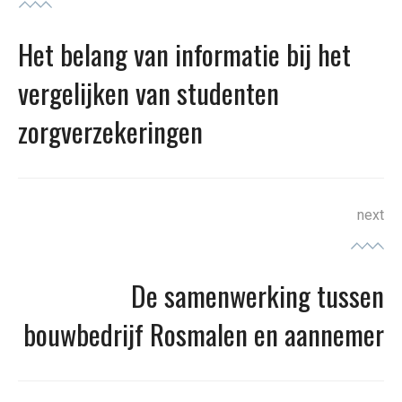
navigatie
Het belang van informatie bij het
Previous
post:
vergelijken van studenten
zorgverzekeringen
next
De samenwerking tussen
Next
post:
bouwbedrijf Rosmalen en aannemer